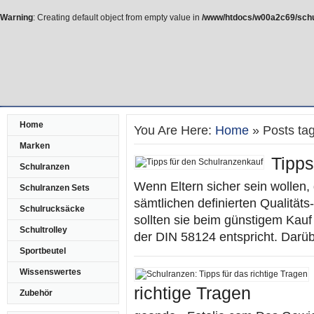
Warning
: Creating default object from empty value in
/www/htdocs/w00a2c69/schu
Home
You Are Here:
Home
» Posts tag
Marken
Tipps
Schulranzen
Wenn Eltern sicher sein wollen,
Schulranzen Sets
sämtlichen definierten Qualität
Schulrucksäcke
sollten sie beim günstigem Kauf
Schultrolley
der DIN 58124 entspricht. Darübe
Sportbeutel
Wissenswertes
richtige Tragen
Zubehör